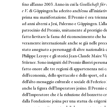
fino all’anno 2003. Anno in cui la
Gesellschaft für 
e V.
di Göppingen ha aderito anch’essa all’iniziati
prima sua manifestazione. Il Premio è ora trienna
ad anni alterni a Jesi, Palermo e Göppingen. L’al
patrocinio del Premio, unitamente al prestigio deg
fatto lievitare la fama del riconoscimento che ha
veramente internazionale anche se già nelle prece
stato assegnato a personaggi di altre nazionalità 
Philippe Leroye e gli storici Jean-Claude Maire 
Stürner. Sono insigniti del Premio illustri person
fatto onore alle tre regioni di appartenenza nei c
dell’economia, dello spettacolo e dello sport, ed a
dell’alto messaggio culturale e sociale di Federi
anche la figura dell’Imperatore jesino. Il Premio c
dell’Imperatore che è la riduzione del bozzetto cre
dalla Fondazione jesina per una statua da erigers