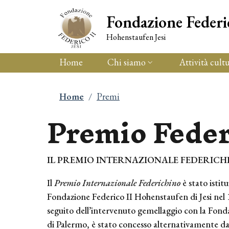
Salta al contenuto principale
Skip to footer content
Fondazione Federi
Hohenstaufen Jesi
Home
Chi siamo
Attività cultu
Briciole di pa
Home
/
Premi
Premio Feder
IL PREMIO INTERNAZIONALE FEDERICH
Il
Premio Internazionale Federichino
è stato istitu
Fondazione Federico II Hohenstaufen di Jesi nel 
seguito dell’intervenuto gemellaggio con la Fond
di Palermo, è stato concesso alternativamente da