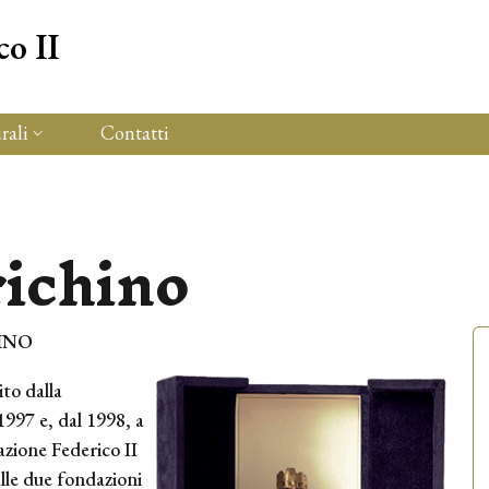
co II
rali
Contatti
ne
ichino
INO
ito dalla
1997 e, dal 1998, a
azione Federico II
lle due fondazioni