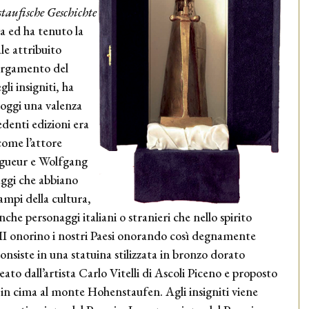
staufische Geschichte
va ed ha tenuto la
le attribuito
largamento del
li insigniti, ha
 oggi una valenza
denti edizioni era
come l’attore
Vigueur e Wolfgang
aggi che abbiano
ampi della cultura,
nche personaggi italiani o stranieri che nello spirito
co II onorino i nostri Paesi onorando così degnamente
onsiste in una statuina stilizzata in bronzo dorato
ato dall’artista Carlo Vitelli di Ascoli Piceno e proposto
i in cima al monte Hohenstaufen. Agli insigniti viene