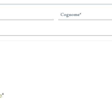
Obbligatorio
Cognome
*
Obbligatorio
cy
*