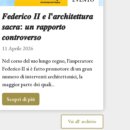
𝑭𝒆𝒅𝒆𝒓𝒊𝒄𝒐 𝑰𝑰 𝒆 𝒍'𝒂𝒓𝒄𝒉𝒊𝒕𝒆𝒕𝒕𝒖𝒓𝒂
𝒔𝒂𝒄𝒓𝒂: 𝒖𝒏 𝒓𝒂𝒑𝒑𝒐𝒓𝒕𝒐
𝒄𝒐𝒏𝒕𝒓𝒐𝒗𝒆𝒓𝒔𝒐
11 Aprile 2026
Nel corso del suo lungo regno, l'imperatore
Federico II si è fatto promotore di un gran
numero di interventi architettonici, la
maggior parte dei quali...
Scopri di più
Vai all' archivio