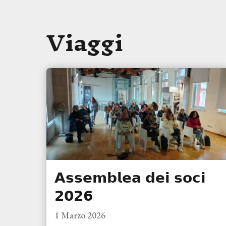
Viaggi
𝗔𝘀𝘀𝗲𝗺𝗯𝗹𝗲𝗮 𝗱𝗲𝗶 𝘀𝗼𝗰𝗶
𝟮𝟬𝟮𝟲
1 Marzo 2026