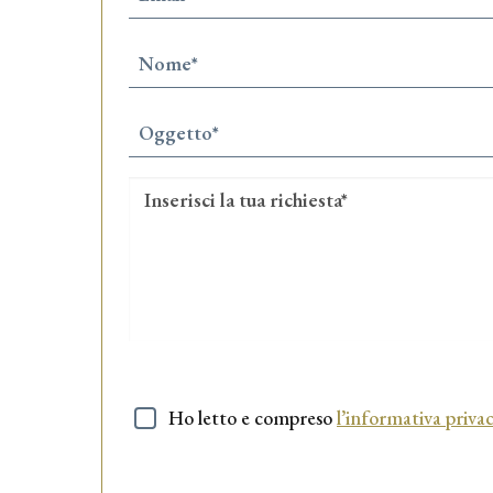
Nome
Obbligatorio
Nome
*
Obbligatorio
Oggetto
*
Obbligatorio
Messaggio
*
Ho letto e compreso
l’informativa priva