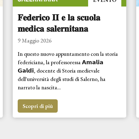
𝐅𝐞𝐝𝐞𝐫𝐢𝐜𝐨 𝐈𝐈 𝐞 𝐥𝐚 𝐬𝐜𝐮𝐨𝐥𝐚
𝐦𝐞𝐝𝐢𝐜𝐚 𝐬𝐚𝐥𝐞𝐫𝐧𝐢𝐭𝐚𝐧𝐚
9 Maggio 2026
In questo nuovo appuntamento con la storia
federiciana, la professoressa 𝗔𝗺𝗮𝗹𝗶𝗮
𝗚𝗮𝗹𝗱𝗶, docente di Storia medievale
dell'università degli studi di Salerno, ha
narrato la nascita...
Scopri di più