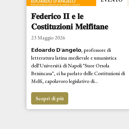
𝐅𝐞𝐝𝐞𝐫𝐢𝐜𝐨 𝐈𝐈 𝐞 𝐥𝐞
𝐂𝐨𝐬𝐭𝐢𝐭𝐮𝐳𝐢𝐨𝐧𝐢 𝐌𝐞𝐥𝐟𝐢𝐭𝐚𝐧𝐞
23 Maggio 2026
𝗘𝗱𝗼𝗮𝗿𝗱𝗼 𝗗'𝗮𝗻𝗴𝗲𝗹𝗼, professore di
letteratura latina medievale e umanistica
dell'Università di Napoli "Suor Orsola
Benincasa", ci ha parlato delle Costituzioni di
Melfi, capolavoro legislativo di...
Scopri di più