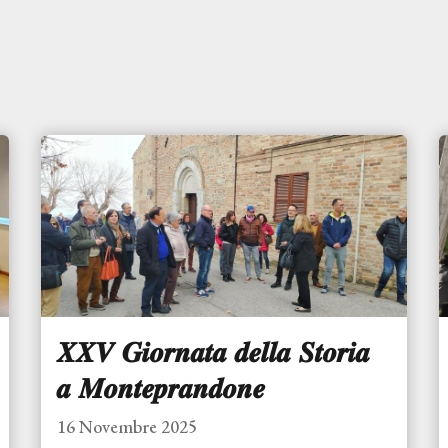
𝑿𝑿𝑽 𝑮𝒊𝒐𝒓𝒏𝒂𝒕𝒂 𝒅𝒆𝒍𝒍𝒂 𝑺𝒕𝒐𝒓𝒊𝒂
𝒂 𝑴𝒐𝒏𝒕𝒆𝒑𝒓𝒂𝒏𝒅𝒐𝒏𝒆
16 Novembre 2025