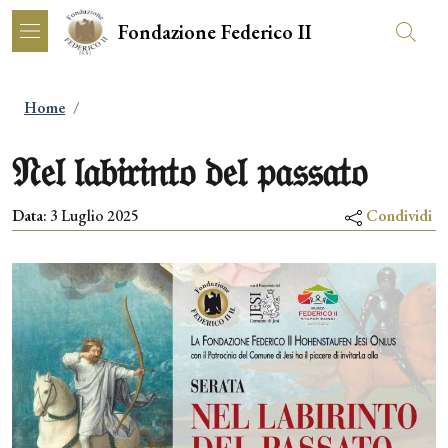
Salta al contenuto principale
Skip to footer content
Fondazione Federico II
Briciole di pane
Home
/
𝔑𝔢𝔩 𝔩𝔞𝔟𝔦𝔯𝔦𝔫𝔱𝔬 𝔡𝔢𝔩 𝔭𝔞𝔰𝔰𝔞𝔱𝔬
Data
:
3 Luglio 2025
Condividi