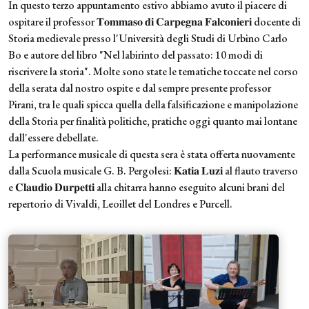
In questo terzo appuntamento estivo abbiamo avuto il piacere di
ospitare il professor 𝐓𝐨𝐦𝐦𝐚𝐬𝐨 𝐝𝐢 𝐂𝐚𝐫𝐩𝐞𝐠𝐧𝐚 𝐅𝐚𝐥𝐜𝐨𝐧𝐢𝐞𝐫𝐢 docente di
Storia medievale presso l'Università degli Studi di Urbino Carlo
Bo e autore del libro "Nel labirinto del passato: 10 modi di
riscrivere la storia". Molte sono state le tematiche toccate nel corso
della serata dal nostro ospite e dal sempre presente professor
Pirani, tra le quali spicca quella della falsificazione e manipolazione
della Storia per finalità politiche, pratiche oggi quanto mai lontane
dall'essere debellate.
La performance musicale di questa sera è stata offerta nuovamente
dalla Scuola musicale G. B. Pergolesi: 𝐊𝐚𝐭𝐢𝐚 𝐋𝐮𝐳𝐢 al flauto traverso
e 𝐂𝐥𝐚𝐮𝐝𝐢𝐨 𝐃𝐮𝐫𝐩𝐞𝐭𝐭𝐢 alla chitarra hanno eseguito alcuni brani del
repertorio di Vivaldi, Leoillet del Londres e Purcell.
Immagine:
Immagine: